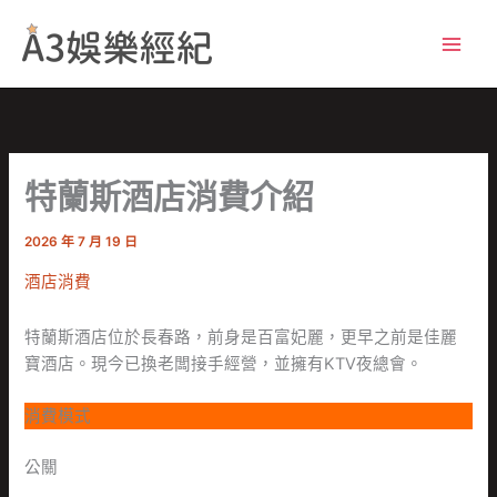
跳
至
主
要
內
容
特蘭斯酒店消費介紹
2026 年 7 月 19 日
酒店消費
特蘭斯酒店位於長春路，前身是百富妃麗，更早之前是佳麗
寶酒店。現今已換老闆接手經營，並擁有KTV夜總會。
消費模式
公關