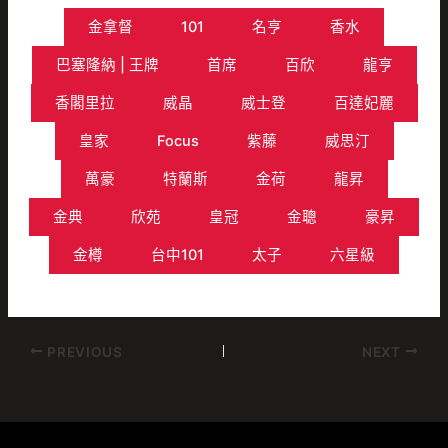
金拿督
101
名亨
香水
巴塞隆納 | 王牌
首席
百欣
龍亨
香閣里拉
威晶
威士登
百達妃麗
皇家
Focus
紫藤
威思汀
萬豪
特蘭斯
金荷
龍昇
金典
欣苑
皇冠
金聰
豪昇
金樽
台中101
太子
六星級
PREVIOUS
NEXT