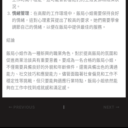
況。
情緒管理
：在高壓的工作環境中，飯局小姐需要保持良好
的情緒，這對心理素質提出了較高的要求。她們需要學會
調節自己的情緒，以便在飯局中提供最佳的服務。
結論
飯局小姐作為一種新興的職業角色，對於提高飯局的氛圍和
促進商業洽談具有重要意義。要成為一名合格的飯局小姐，
不僅需要具備良好的外貌和年齡條件，還需具備出色的溝通
能力、社交技巧和應變能力。儘管面臨著社會偏見和工作不
穩定性等挑戰，但只要能夠適應行業特點，飯局小姐依然能
夠在工作中找到成就感和滿足感。
PREVIOUS
NEXT