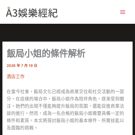
跳
至
主
要
內
容
飯局小姐的條件解析
2026 年 7 月 19 日
酒店工作
在當今社會，飯局文化已經成為商業交往和社交活動的一部
分。在這樣的場合中，飯局小姐作為陪伴角色，逐漸受到關
注。她們的出現不僅能夠提升飯局的氛圍，還能促進商業洽
談的進行。然而，成為一名合格的飯局小姐需要具備一定的
條件和素質。本文將探討飯局小姐的基本條件、所需技能以
及面臨的挑戰。